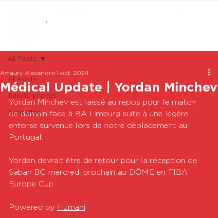
ABONNEMENTS
BOUTIQUE
All Posts
Amaury Alexandre
1 oct. 2024
All Posts
Médical Update | Yordan Minchev
Galerie photos
Yordan Minchev est laissé au repos pour le match 
Actualités
de demain face à BA Limburg suite à une légère 
entorse survenue lors de notre déplacement au 
Portugal. 
Yordan devrait être de retour pour la réception de 
Sabah BC mercredi prochain au DÔME en FIBA 
Europe Cup
Powered by 
Humani