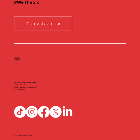
#WeTheSix
Contactez-nous
Home
Contact
secretariat@spiroubasket.be
071/20.60.40
DÔME | Rue des olympiades 2,
6000 Charleroi
© 2024 by Spirou Basket