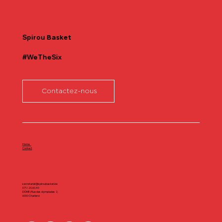
Communiqué officiel Lionel Colson
Spirou
Basket
#WeTheSix
Contactez-nous
Home
Contact
secretariat@spiroubasket.be
071/20.60.40
DÔME | Rue des olympiades 2,
6000 Charleroi