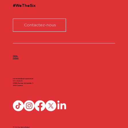
#WeTheSix
Contactez-nous
Home
Contact
secretariat@spiroubasket.be
071/20.60.40
DÔME | Rue des olympiades 2,
6000 Charleroi
© 2024 by Spirou Basket