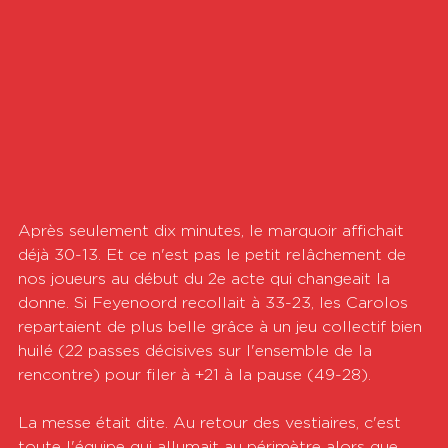
Après seulement dix minutes, le marquoir affichait 
déjà 30-13. Et ce n'est pas le petit relâchement de 
nos joueurs au début du 2e acte qui changeait la 
donne. Si Feyenoord recollait à 33-23, les Carolos 
repartaient de plus belle grâce à un jeu collectif bien 
huilé (22 passes décisives sur l'ensemble de la 
rencontre) pour filer à +21 à la pause (49-28).
La messe était dite. Au retour des vestiaires, c'est 
toute l'équipe qui allumait au périmètre alors que 