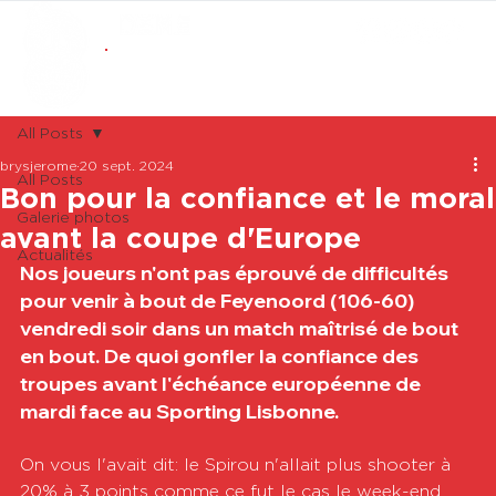
ABONNEMENTS
BOUTIQUE
All Posts
brysjerome
20 sept. 2024
All Posts
Bon pour la confiance et le moral
Galerie photos
avant la coupe d'Europe
Actualités
Nos joueurs n'ont pas éprouvé de difficultés 
pour venir à bout de Feyenoord (106-60) 
vendredi soir dans un match maîtrisé de bout 
en bout. De quoi gonfler la confiance des 
troupes avant l'échéance européenne de 
mardi face au Sporting Lisbonne.
On vous l'avait dit: le Spirou n'allait plus shooter à 
20% à 3 points comme ce fut le cas le week-end 