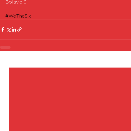
Bolavie 9.
#WeTheSix
Voir tout
Posts récents