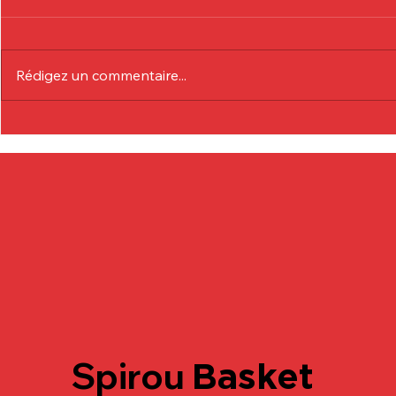
Rédigez un commentaire...
Communiqué Officiel :
Communiqu
Eduardo André
Lionel Col
Spirou
Basket