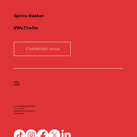
Spirou
Basket
#WeTheSix
Contactez-nous
Home
Contact
secretariat@spiroubasket.be
071/20.60.40
DÔME | Rue des olympiades 2,
6000 Charleroi