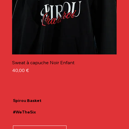
Sweat à capuche Noir Enfant
Prix
40,00 €
Spirou
Basket
#WeTheSix