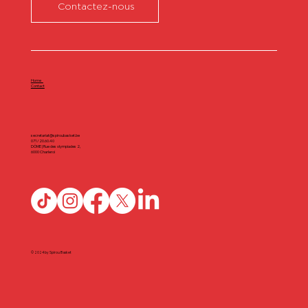
Contactez-nous
Home
Contact
secretariat@spiroubasket.be
071/20.60.40
DÔME | Rue des olympiades 2,
6000 Charleroi
© 2024 by Spirou Basket