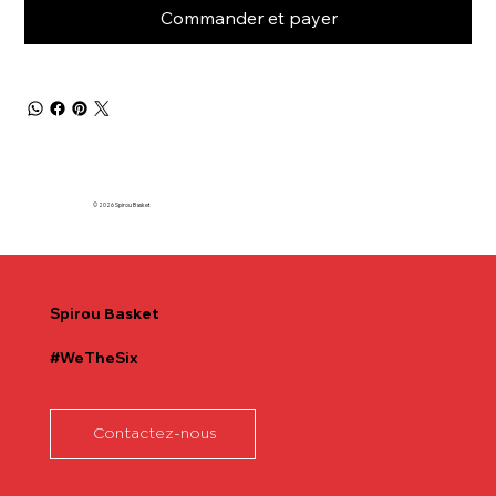
Commander et payer
© 2026 Spirou Basket
Spirou
Basket
#WeTheSix
Contactez-nous