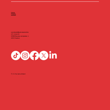
Home
Contact
secretariat@spiroubasket.be
071/20.60.40
DÔME | Rue des olympiades 2,
6000 Charleroi
© 2024 by Spirou Basket