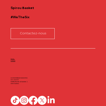
Spirou
Basket
#WeTheSix
Contactez-nous
Home
Contact
secretariat@spiroubasket.be
071/20.60.40
DÔME | Rue des olympiades 2,
6000 Charleroi