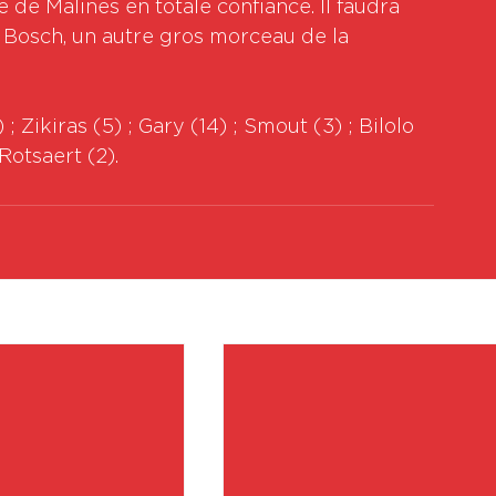
de Malines en totale confiance. Il faudra 
Bosch, un autre gros morceau de la 
 ; Zikiras (5) ; Gary (14) ; Smout (3) ; Bilolo 
 Rotsaert (2).
Vo