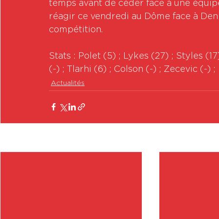
temps avant de céder face à une équipe 
réagir ce vendredi au Dôme face à Den 
compétition.
Stats : Polet (5) ; Lykes (27) ; Styles (17)
(-) ; Tlarhi (6) ; Colson (-) ; Zecevic (-) ;
Actualités
Posts récents