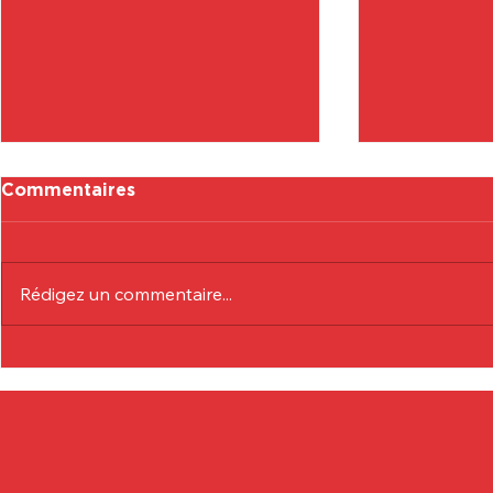
Commentaires
Rédigez un commentaire...
Communiqué Officiel :
Communiqu
Eduardo André
Lionel Col