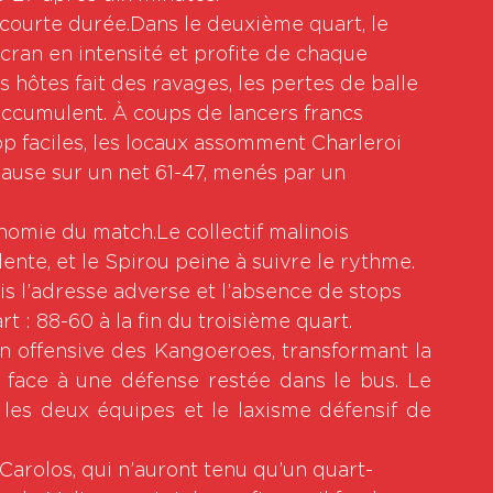
 courte durée.Dans le deuxième quart, le 
cran en intensité et profite de chaque 
 hôtes fait des ravages, les pertes de balle 
’accumulent. À coups de lancers francs 
op faciles, les locaux assomment Charleroi 
pause sur un net 61-47, menés par un 
nomie du match.Le collectif malinois 
olente, et le Spirou peine à suivre le rythme. 
s l’adresse adverse et l’absence de stops 
t : 88-60 à la fin du troisième quart.
 offensive des Kangoeroes, transformant la 
f face à une défense restée dans le bus. Le 
tre les deux équipes et le laxisme défensif de 
arolos, qui n’auront tenu qu’un quart-