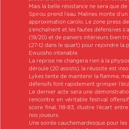
Mais la belle résistance ne sera que de
Spirou prend l’eau. Malines monte d’un 
approximation carolo. Le zone press des
s’enchaînent et les fautes défensives s
(19/20) et de paniers intérieurs bien tr
(27-12 dans le quart) pour rejoindre la 
Ewuosho intenable.
La reprise ne changera rien à la physio
déroule (20 assists), la réussite est ins
Lykes tente de maintenir la flamme, mai
défensifs font rapidement grimper l’écar
Le dernier acte sera une démonstration
rencontre en véritable festival offensi
score final, 118-83, illustre l’écart en
nos joueurs.
Une soirée cauchemardesque pour les C