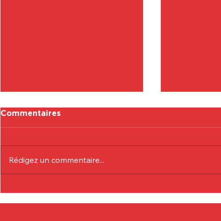
Commentaires
Rédigez un commentaire...
Communiqué Officiel :
Communiqu
Eduardo André
Lionel Col