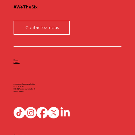
#WeTheSix
Contactez-nous
Home
Contact
secretariat@spiroubasket.be
071/20.60.40
DÔME | Rue des olympiades 2,
6000 Charleroi