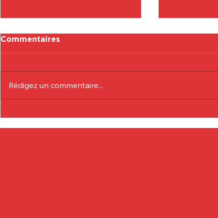
Commentaires
Rédigez un commentaire...
Communiqué Officiel :
Communiqu
Eduardo André
Lionel Col