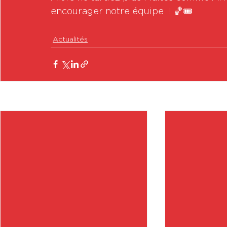
encourager notre équipe  ! 🏀🎟️
Actualités
Posts récents