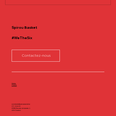
Communiqué officiel Lionel Colson
Spirou
Basket
#WeTheSix
Contactez-nous
Home
Contact
secretariat@spiroubasket.be
071/20.60.40
DÔME | Rue des olympiades 2,
6000 Charleroi