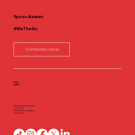
Communiqué officiel Lionel Colson
Spirou
Basket
#WeTheSix
Contactez-nous
Home
Contact
secretariat@spiroubasket.be
071/20.60.40
DÔME | Rue des olympiades 2,
6000 Charleroi