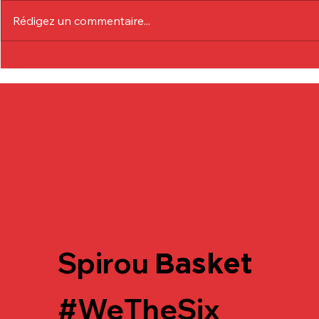
Rédigez un commentaire...
Communiqué Officiel :
Communiqu
Eduardo André
Lionel Col
Spirou
Basket
#WeTheSix