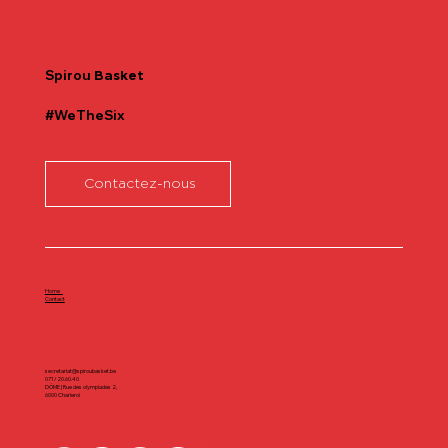
Communiqué officiel Lionel Colson
Spirou
Basket
#WeTheSix
Contactez-nous
Home
Contact
secretariat@spiroubasket.be
071/20.60.40
DÔME | Rue des olympiades 2,
6000 Charleroi