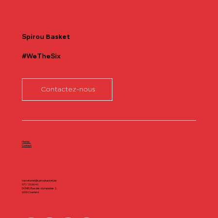
Communiqué officiel Lionel Colson
Spirou
Basket
#WeTheSix
Contactez-nous
Home
Contact
secretariat@spiroubasket.be
071/20.60.40
DÔME | Rue des olympiades 2,
6000 Charleroi