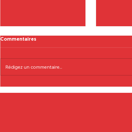
Commentaires
Rédigez un commentaire...
Communiqué Officiel :
Communiqu
Eduardo André
Lionel Col