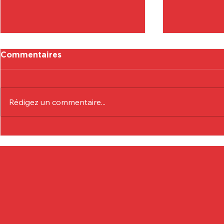
Commentaires
Rédigez un commentaire...
Communiqué Officiel :
Communiqu
Eduardo André
Lionel Col