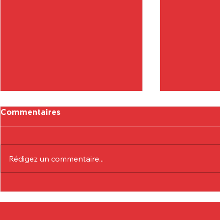
Commentaires
Rédigez un commentaire...
Toutes les photos du
Photos 17/
stage de "Pâques"
Spirou VS
(Playoffs)