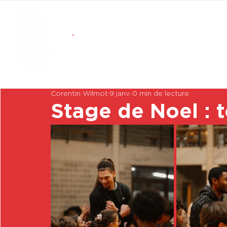
Corentin Wilmot
9 janv.
0 min de lecture
Stage de Noel : 