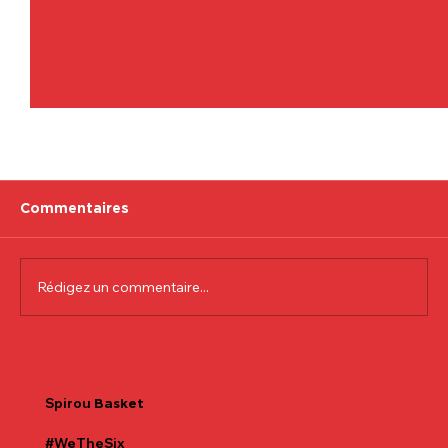
Commentaires
Rédigez un commentaire...
Communiqué officiel Lionel Colson
Spirou
Basket
#WeTheSix