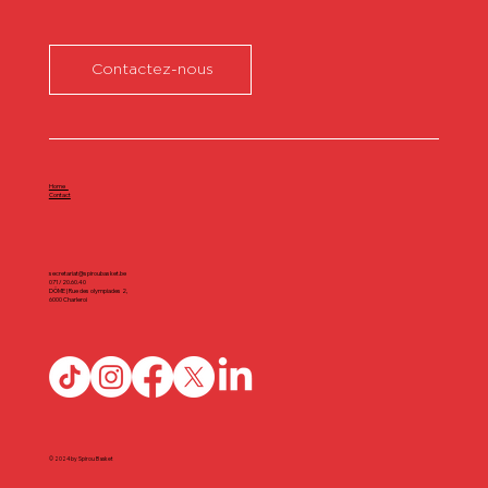
Contactez-nous
Home
Contact
secretariat@spiroubasket.be
071/20.60.40
DÔME | Rue des olympiades 2,
6000 Charleroi
© 2024 by Spirou Basket