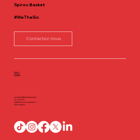
Spirou
Basket
#WeTheSix
Contactez-nous
Home
Contact
secretariat@spiroubasket.be
071/20.60.40
DÔME | Rue des olympiades 2,
6000 Charleroi