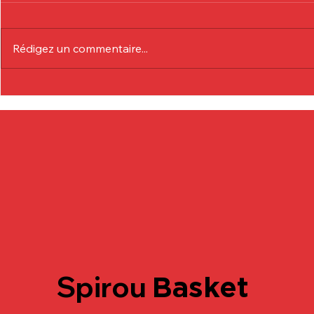
Rédigez un commentaire...
Communiqué Officiel :
Communiqu
Eduardo André
Lionel Col
Spirou
Basket