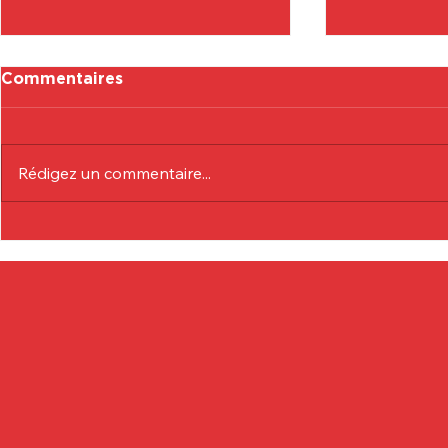
Commentaires
Rédigez un commentaire...
Communiqué Officiel :
Communiqu
Eduardo André
Lionel Col