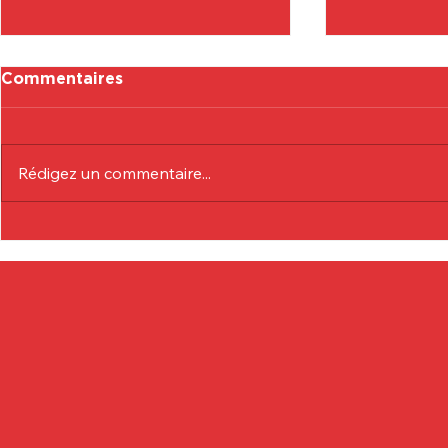
Commentaires
Rédigez un commentaire...
Communiqué Officiel :
Communiqu
Eduardo André
Lionel Col