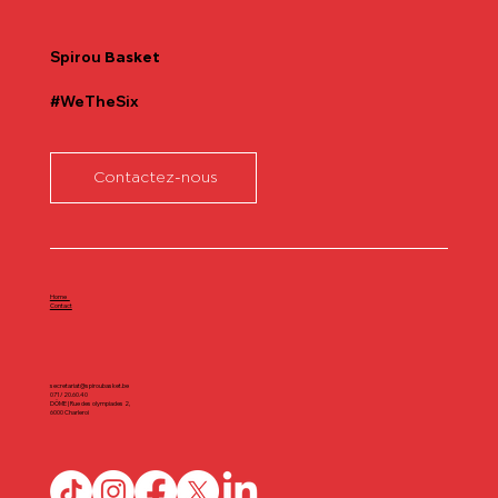
Spirou
Basket
#WeTheSix
Contactez-nous
Home
Contact
secretariat@spiroubasket.be
071/20.60.40
DÔME | Rue des olympiades 2,
6000 Charleroi