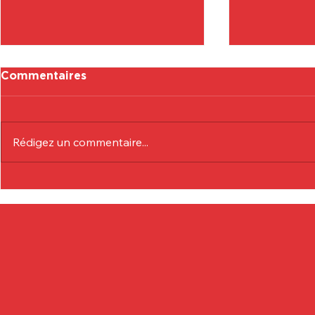
Commentaires
Rédigez un commentaire...
Communiqué Officiel :
Communiqu
Eduardo André
Lionel Col