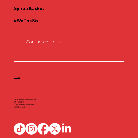
Spirou
Basket
#WeTheSix
Contactez-nous
Home
Contact
secretariat@spiroubasket.be
071/20.60.40
DÔME | Rue des olympiades 2,
6000 Charleroi