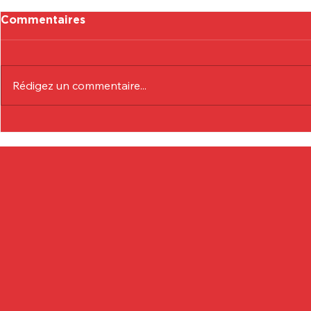
Commentaires
Rédigez un commentaire...
Communiqué Officiel :
Communiqu
Eduardo André
Lionel Col