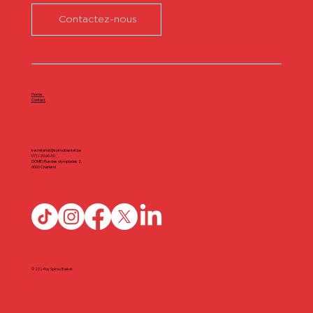
Contactez-nous
Home
Contact
secretariat@spiroubasket.be
071/20.60.40
DÔME | Rue des olympiades 2,
6000 Charleroi
© 2024 by Spirou Basket