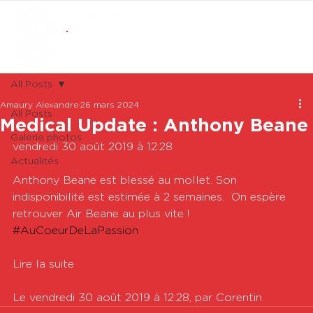
ABONNEMENTS
BOUTIQUE
All Posts
Amaury Alexandre
26 mars 2024
All Posts
Medical Update : Anthony Beane
Galerie photos
vendredi 30 août 2019 à 12:28

Actualités
Anthony Beane est blessé au mollet. Son 
indisponibilité est estimée à 2 semaines.  On espère 
retrouver Air Beane au plus vite !  
#AuCoeurDeLaPassion
Lire la suite

Le vendredi 30 août 2019 à 12:28, par Corentin