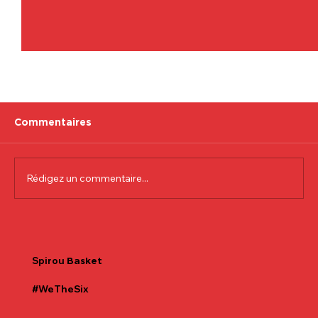
Commentaires
Rédigez un commentaire...
Communiqué officiel Lionel Colson
Spirou
Basket
#WeTheSix