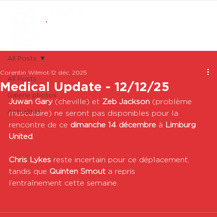
ABONNEMENTS
BOUTIQUE
All Posts
Corentin Wilmot
12 déc. 2025
All Posts
Medical Update - 12/12/25
Galerie photos
Juwan Gary
 (cheville) et 
Zeb Jackson
 (problème 
Actualités
musculaire) ne seront pas disponibles pour la 
rencontre de ce 
dimanche 14 décembre
 à 
Limburg 
United
.
Chris Lykes
 reste incertain pour ce déplacement, 
tandis que 
Quinten Smout
 a repris 
l’entraînement cette semaine.