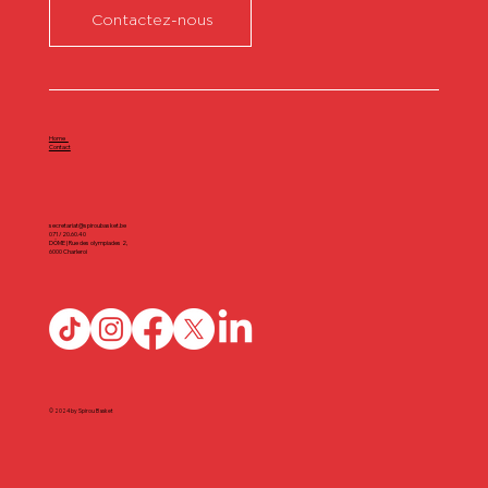
Contactez-nous
Home
Contact
secretariat@spiroubasket.be
071/20.60.40
DÔME | Rue des olympiades 2,
6000 Charleroi
© 2024 by Spirou Basket