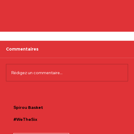
Commentaires
Rédigez un commentaire...
Médical update
Spirou
Basket
#WeTheSix