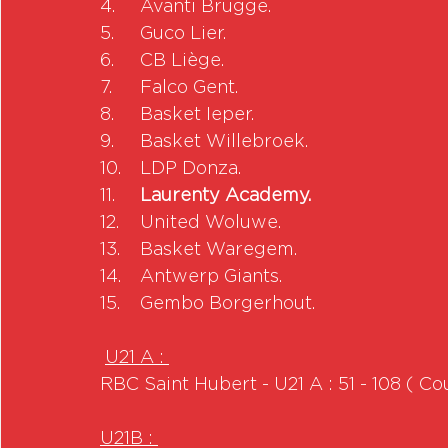
4.	Avanti Brugge.
5.	Guco Lier.
6.	CB Liège.
7.	Falco Gent.
8.	Basket Ieper.
9.	Basket Willebroek.
10.	LDP Donza.
11.	
Laurenty Academy.
12.	United Woluwe.
13.	Basket Waregem.
14.	Antwerp Giants.
15.	Gembo Borgerhout.
U21 A : 
RBC Saint Hubert - U21 A : 51 - 108 ( C
U21B : 