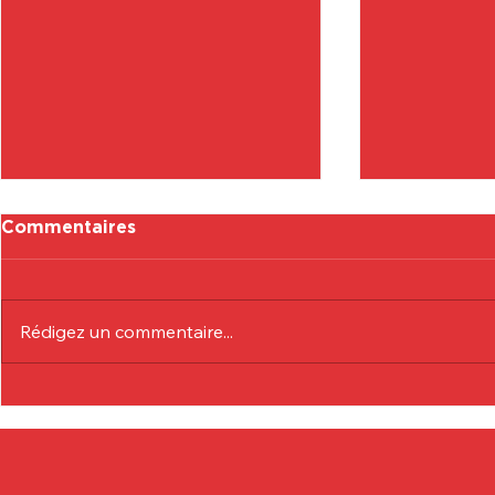
Commentaires
Rédigez un commentaire...
Communiqué Officiel :
Communiqu
Eduardo André
Lionel Col