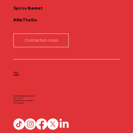
Spirou
Basket
#WeTheSix
Contactez-nous
Home
Contact
secretariat@spiroubasket.be
071/20.60.40
DÔME | Rue des olympiades 2,
6000 Charleroi