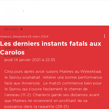
ABONNEMENTS
BOUTIQUE
All Posts
Amaury Alexandre
26 mars 2024
All Posts
Les derniers instants fatals aux
Galerie photos
Carolos
Actualités
jeudi 14 janvier 2021 à 22:35

Cinq jours après avoir surpris Malines au Winketkaai, 
le Spirou souhaitait  réitérer une bonne performance 
face aux Anversois.  Le match commence bien pour 
le Spirou qui s’ouvre facilement le chemin de 
l’anneau (11-2). Charleroi garde ses distances avant 
que Malines ne reviennent en profitant de sa 
puissance dans la raquette (29-21). 
