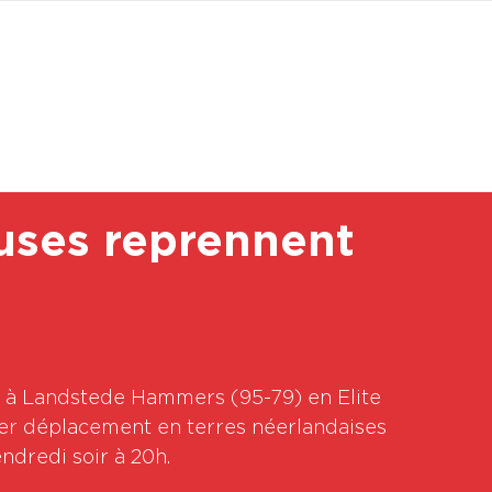
BOUTI
uses reprennent
e à Landstede Hammers (95-79) en Elite 
ier déplacement en terres néerlandaises 
redi soir à 20h.  
