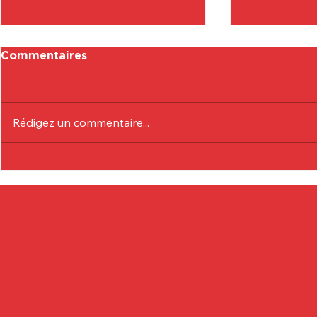
Commentaires
Rédigez un commentaire...
Communiqué Officiel :
Communiqu
Eduardo André
Lionel Col