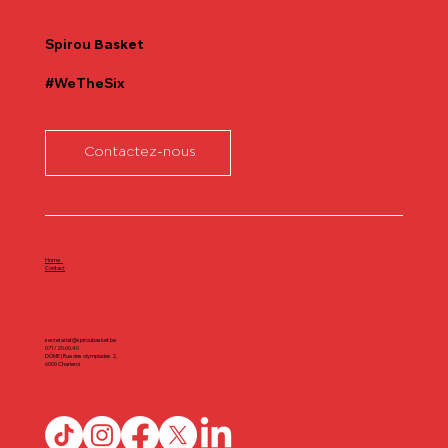
Spirou
Basket
#WeTheSix
Contactez-nous
Home
Contact
secretariat@spiroubasket.be
071/20.60.40
DÔME | Rue des olympiades 2,
6000 Charleroi