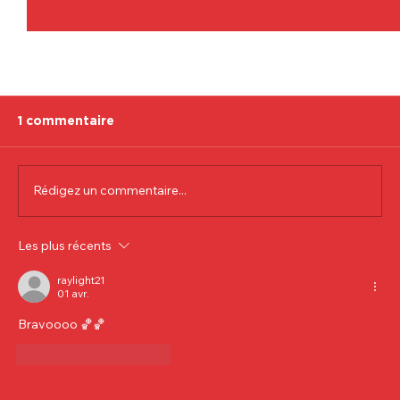
1 commentaire
Rédigez un commentaire...
Communiqué officiel Lionel Colson
Les plus récents
raylight21
01 avr.
Bravoooo 🏀🏀
J'aime
Répondre