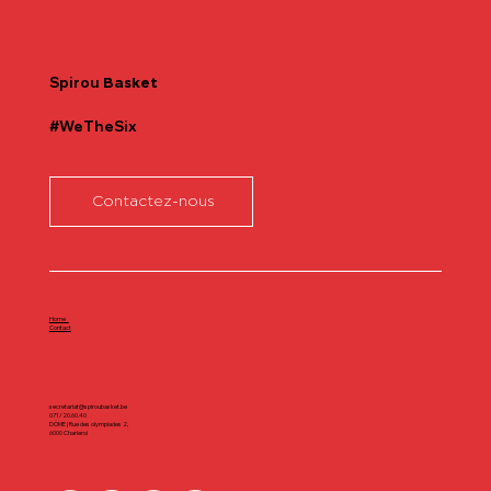
Communiqué officiel Lionel Colson
Spirou
Basket
#WeTheSix
Contactez-nous
Home
Contact
secretariat@spiroubasket.be
071/20.60.40
DÔME | Rue des olympiades 2,
6000 Charleroi