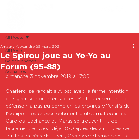
ABONNEMENTS
BOUTIQUE
All Posts
Amaury Alexandre
26 mars 2024
All Posts
Le Spirou joue au Yo-Yo au
Galerie photos
Forum (95-88)
Actualités
dimanche 3 novembre 2019 à 17:00

Charleroi se rendait à Alost avec la ferme intention 
de signer son premier succès. Malheureusement, la 
défense n'a pas pu combler les progrès offensifs de 
l'équipe.  Les choses débutent plutôt mal pour les 
Carolos. Lachance et Maras se trouvent - trop - 
facilement et c'est déjà 10-0 après deux minutes de 
jeu. Les entrées de Libert, Greenwood renversent la 