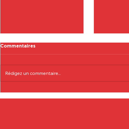
Commentaires
Rédigez un commentaire...
Communiqué Officiel :
Communiqu
Eduardo André
Lionel Col