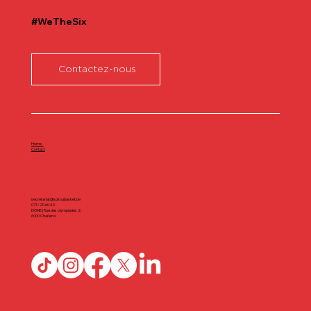
#WeTheSix
Contactez-nous
Home
Contact
secretariat@spiroubasket.be
071/20.60.40
DÔME | Rue des olympiades 2,
6000 Charleroi