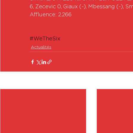
6, Zecevic 0, Giaux (-), Mbessang (-), 
Affluence: 2.266
#WeTheSix
Actualités
Posts récents