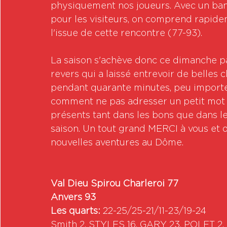
physiquement nos joueurs. Avec un banc
pour les visiteurs, on comprend rapidem
l'issue de cette rencontre (77-93).
La saison s'achève donc ce dimanche pa
revers qui a laissé entrevoir de belles
pendant quarante minutes, peu importe 
comment ne pas adresser un petit mot à
présents tant dans les bons que dans l
saison. Un tout grand MERCI à vous et 
nouvelles aventures au Dôme.
Val Dieu Spirou Charleroi 77
Anvers 93
Les quarts:
 22-25/25-21/11-23/19-24
Smith 2, STYLES 16, GARY 23, POLET 2, R