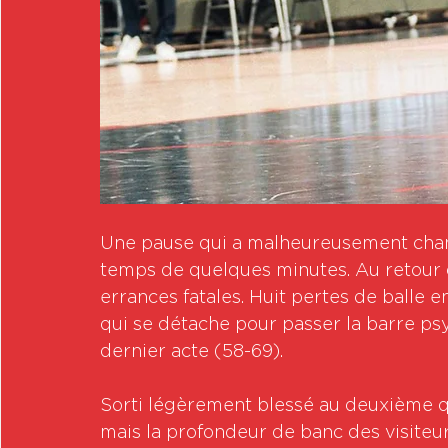
Une pause qui a malheureusement chang
temps de quelques minutes. Au retour d
errances fatales. Huit pertes de balle 
qui se détache pour passer la barre ps
dernier acte (58-69).
Sorti légèrement blessé au deuxième qu
mais la profondeur de banc des visiteur