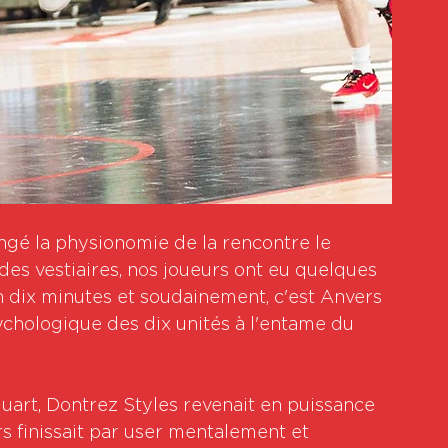
é la physionomie de la rencontre le 
es vestiaires, nos joueurs ont eu quelques 
en dix minutes et soudainement, c'est Anvers 
ychologique des dix unités à l'entame du 
art, Dontrez Styles revenait en puissance 
s finissait par user mentalement et 