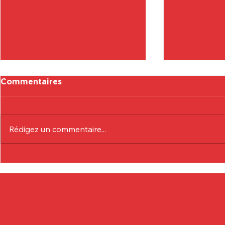
Commentaires
Rédigez un commentaire...
Communiqué Officiel :
Communiqu
Eduardo André
Lionel Col