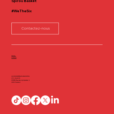
Spirou
Basket
#WeTheSix
Contactez-nous
Home
Contact
secretariat@spiroubasket.be
071/20.60.40
DÔME | Rue des olympiades 2,
6000 Charleroi