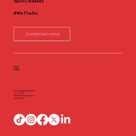
Spirou
Basket
#WeTheSix
Contactez-nous
Home
Contact
secretariat@spiroubasket.be
071/20.60.40
DÔME | Rue des olympiades 2,
6000 Charleroi