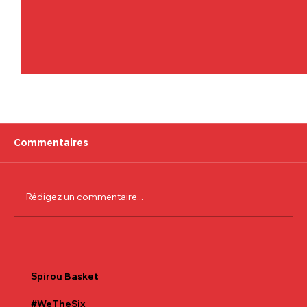
Commentaires
Rédigez un commentaire...
Communiqué officiel Lionel Colson
Spirou
Basket
#WeTheSix