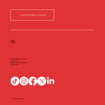
Contactez-nous
Home
Contact
secretariat@spiroubasket.be
071/20.60.40
DÔME | Rue des olympiades 2,
6000 Charleroi
© 2024 by Spirou Basket