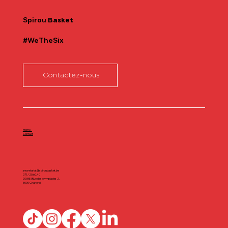
Spirou
Basket
#WeTheSix
Contactez-nous
Home
Contact
secretariat@spiroubasket.be
071/20.60.40
DÔME | Rue des olympiades 2,
6000 Charleroi