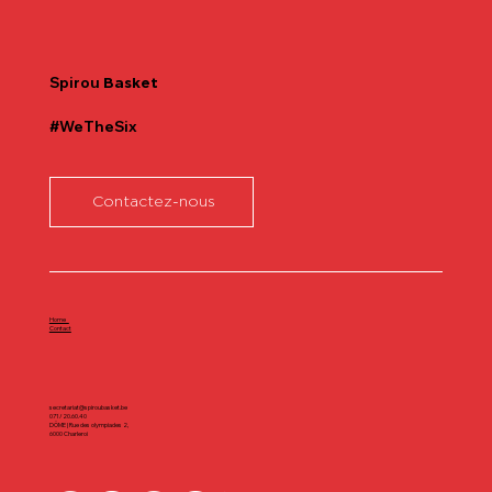
Communiqué officiel Lionel Colson
Spirou
Basket
#WeTheSix
Contactez-nous
Home
Contact
secretariat@spiroubasket.be
071/20.60.40
DÔME | Rue des olympiades 2,
6000 Charleroi