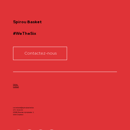
Communiqué officiel Lionel Colson
Spirou
Basket
#WeTheSix
Contactez-nous
Home
Contact
secretariat@spiroubasket.be
071/20.60.40
DÔME | Rue des olympiades 2,
6000 Charleroi