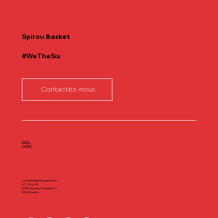
Communiqué officiel Lionel Colson
Spirou
Basket
#WeTheSix
Contactez-nous
Home
Contact
secretariat@spiroubasket.be
071/20.60.40
DÔME | Rue des olympiades 2,
6000 Charleroi