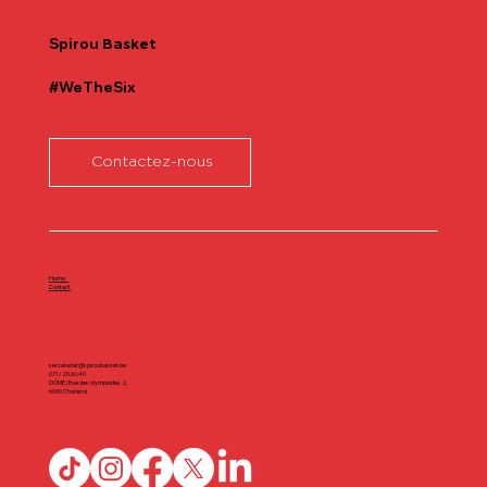
Spirou
Basket
#WeTheSix
Contactez-nous
Home
Contact
secretariat@spiroubasket.be
071/20.60.40
DÔME | Rue des olympiades 2,
6000 Charleroi