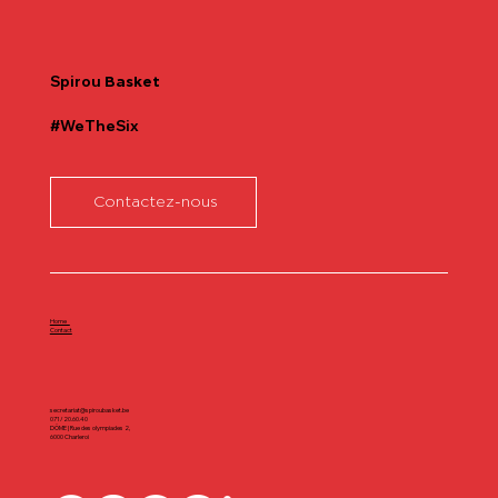
Spirou
Basket
#WeTheSix
Contactez-nous
Home
Contact
secretariat@spiroubasket.be
071/20.60.40
DÔME | Rue des olympiades 2,
6000 Charleroi