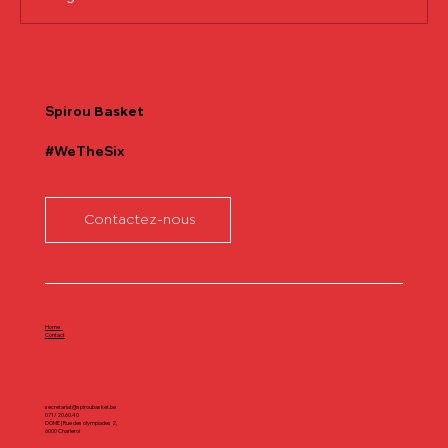
Communiqué officiel Lionel Colson
Spirou
Basket
#WeTheSix
Contactez-nous
Home
Contact
secretariat@spiroubasket.be
071/20.60.40
DÔME | Rue des olympiades 2,
6000 Charleroi